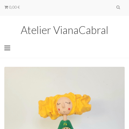
0,00 €
Atelier VianaCabral
Toggle
navigation