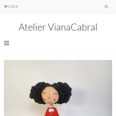
0,00 €
Atelier VianaCabral
Toggle
navigation